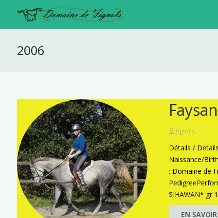
2006
Faysan
fignols
Détails / Detai
Naissance/Birt
: Domaine de F
PedigreePerfo
SIHAWAN* gr 
EN SAVOIR