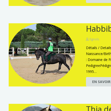
Habbib
fignols
Détails / Detai
Naissance/Birt
: Domaine de F
PedigreePédig
1995…
EN SAVOIR
Thia d