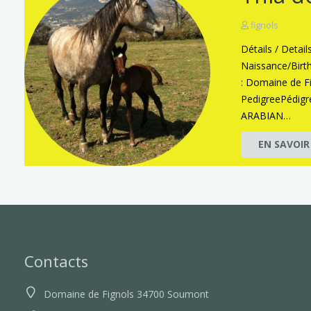
fignols
Détails / Detai
Naissance/Birt
: Domaine de F
PedigreePédig
ARABIAN…
EN SAVOIR
Contacts
Domaine de Fignols 34700 Soumont