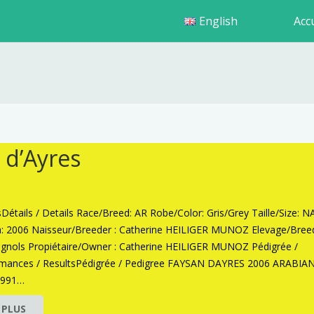
English
Accu
 d’Ayres
lsDétails / Details Race/Breed: AR Robe/Color: Gris/Grey Taille/Size: N
h: 2006 Naisseur/Breeder : Catherine HEILIGER MUNOZ Elevage/Bree
ignols Propiétaire/Owner : Catherine HEILIGER MUNOZ Pédigrée /
rmances / ResultsPédigrée / Pedigree FAYSAN DAYRES 2006 ARABIA
1991…
 PLUS