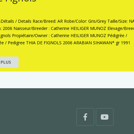
lsDétails / Details Race/Breed: AR Robe/Color: Gris/Grey Taille/Size: N
h: 2006 Naisseur/Breeder : Catherine HEILIGER MUNOZ Elevage/Bree
ignols Propiétaire/Owner : Catherine HEILIGER MUNOZ Pédigrée /
rée / Pedigree THIA DE FIGNOLS 2006 ARABIAN SIHAWAN* gr 1991
 PLUS