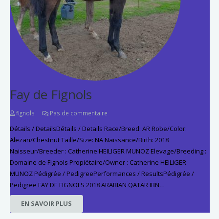
Fay de Fignols
fignols
Pas de commentaire
Détails / DetailsDétails / Details Race/Breed: AR Robe/Color:
Alezan/Chestnut Taille/Size: NA Naissance/Birth: 2018
Naisseur/Breeder : Catherine HEILIGER MUNOZ Elevage/Breeding :
Domaine de Fignols Propiétaire/Owner : Catherine HEILIGER
MUNOZ Pédigrée / PedigreePerformances / ResultsPédigrée /
Pedigree FAY DE FIGNOLS 2018 ARABIAN QATAR IBN…
EN SAVOIR PLUS