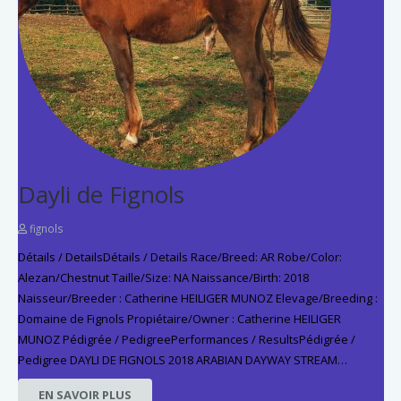
Dayli de Fignols
fignols
Détails / DetailsDétails / Details Race/Breed: AR Robe/Color:
Alezan/Chestnut Taille/Size: NA Naissance/Birth: 2018
Naisseur/Breeder : Catherine HEILIGER MUNOZ Elevage/Breeding :
Domaine de Fignols Propiétaire/Owner : Catherine HEILIGER
MUNOZ Pédigrée / PedigreePerformances / ResultsPédigrée /
Pedigree DAYLI DE FIGNOLS 2018 ARABIAN DAYWAY STREAM…
EN SAVOIR PLUS