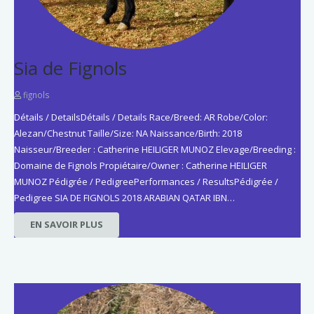
Sia de Fignols
fignols
Détails / DetailsDétails / Details Race/Breed: AR Robe/Color:
Alezan/Chestnut Taille/Size: NA Naissance/Birth: 2018
Naisseur/Breeder : Catherine HEILIGER MUNOZ Elevage/Breeding :
Domaine de Fignols Propiétaire/Owner : Catherine HEILIGER
MUNOZ Pédigrée / PedigreePerformances / ResultsPédigrée /
Pedigree SIA DE FIGNOLS 2018 ARABIAN QATAR IBN…
EN SAVOIR PLUS