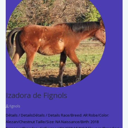
Izadora de Fignols
fignols
Détails / DetailsDétails / Details Race/Breed: AR Robe/Color:
Alezan/Chestnut Taille/Size: NA Naissance/Birth: 2018