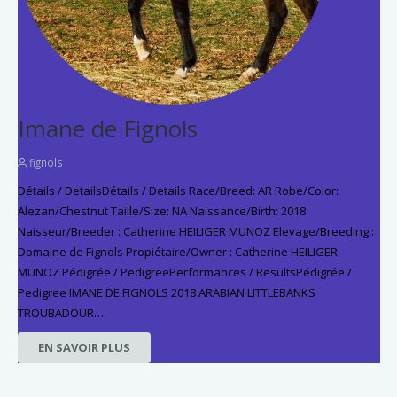
Imane de Fignols
fignols
Détails / DetailsDétails / Details Race/Breed: AR Robe/Color:
Alezan/Chestnut Taille/Size: NA Naissance/Birth: 2018
Naisseur/Breeder : Catherine HEILIGER MUNOZ Elevage/Breeding :
Domaine de Fignols Propiétaire/Owner : Catherine HEILIGER
MUNOZ Pédigrée / PedigreePerformances / ResultsPédigrée /
Pedigree IMANE DE FIGNOLS 2018 ARABIAN LITTLEBANKS
TROUBADOUR…
EN SAVOIR PLUS