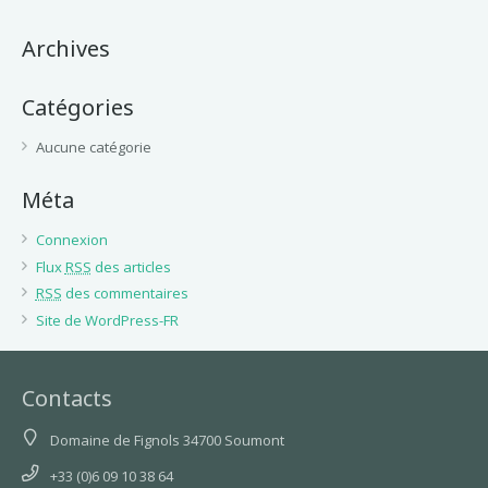
Archives
Catégories
Aucune catégorie
Méta
Connexion
Flux
RSS
des articles
RSS
des commentaires
Site de WordPress-FR
Contacts
Domaine de Fignols 34700 Soumont
+33 (0)6 09 10 38 64