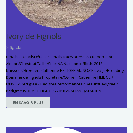
Ivory de Fignols
fignols
Détails / DetailsDétails / Details Race/Breed: AR Robe/Color:
Alezan/Chestnut Taille/Size: NA Naissance/Birth: 2018
Naisseur/Breeder : Catherine HEILIGER MUNOZ Elevage/Breeding :
Domaine de Fignols Propiétaire/Owner : Catherine HEILIGER
MUNOZ Pédigrée / PedigreePerformances / ResultsPédigrée /
Pedigree IVORY DE FIGNOLS 2018 ARABIAN QATAR IBN…
EN SAVOIR PLUS